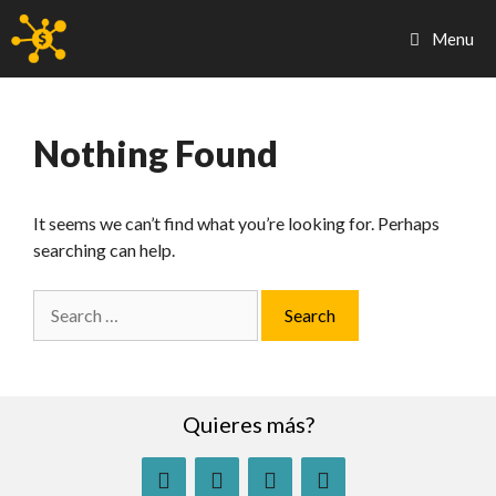
Skip
to
Menu
content
Nothing Found
It seems we can’t find what you’re looking for. Perhaps
searching can help.
Search
for:
Quieres más?